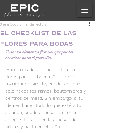
3 ene 2022
5 min de lectura
El checklist de las
flores para bodas
Todos los elementos florales que puedes 
necesitar para el gran día.
¡Hablemos de las checklist de las 
flores para las bodas! Si la idea es 
mantenerlo simple, puede ser que 
sólo necesites ramos, boutonnieres y 
centros de mesa. Sin embargo, si tu 
idea es hacer todo lo que esté a tu 
alcance, puedes pensar en poner 
arreglos florales en las mesas de 
cóctel y hasta en el baño.