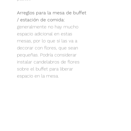
Arreglos para la mesa de buffet 
/ estación de comida:
generalmente no hay mucho 
espacio adicional en estas 
mesas, por lo que sí las va a 
decorar con flores, que sean 
pequeñas. Podría considerar 
instalar candelabros de flores 
sobre el buffet para liberar 
espacio en la mesa.
Arreglos en las áreas de 
descanso:
 la decoración de las 
áreas de descanso puede ser 
tan llena o vacía de flores como 
desees. Este espacio es 
generalmente un área 