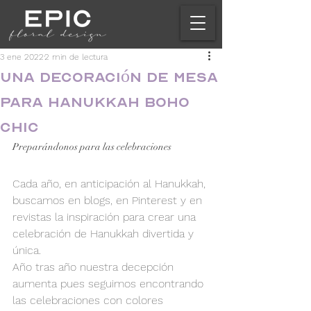
3 ene 2022
2 min de lectura
Una decoración de mesa
para Hanukkah Boho
Chic
Preparándonos para las celebraciones
Cada año, en anticipación al Hanukkah, 
buscamos en blogs, en Pinterest y en 
revistas la inspiración para crear una 
celebración de Hanukkah divertida y 
única.
Año tras año nuestra decepción 
aumenta pues seguimos encontrando 
las celebraciones con colores 