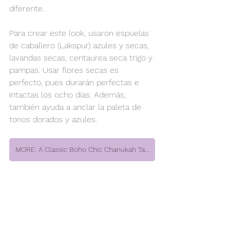
diferente.
Para crear este look, usaron espuelas 
de caballero (Lakspur) azules y secas, 
lavandas secas, centaurea seca trigo y 
pampas. Usar flores secas es 
perfecto, pues durarán perfectas e 
intactas los ocho días. Además, 
también ayuda a anclar la paleta de 
tonos dorados y azules.
MORE: A Classic Boho Chic Chanukah Table Setting by Jackie Yesharim