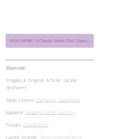
READ MORE: A Classic Boho Chic Chanukah Table Setting by Jackie Yesharim
Sources: 
Images & Original Article: 
Jackie 
Yesharim
Table Linens:
Elegance TableWare
Napkins:
SnassyCrafter on Etsy
Florals:
DriedDecor
Lucite Stands:
TasselsHomeDecor